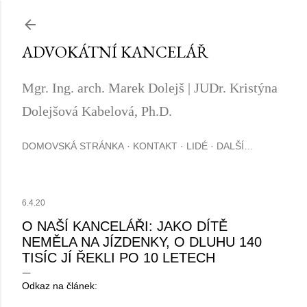
Přeskočit na hlavní obsah
ADVOKÁTNÍ KANCELÁŘ
Mgr. Ing. arch. Marek Dolejš | JUDr. Kristýna
Dolejšová Kabelová, Ph.D.
DOMOVSKÁ STRÁNKA
KONTAKT
LIDÉ
DALŠÍ…
6.4.20
O NAŠÍ KANCELÁŘI: JAKO DÍTĚ
NEMĚLA NA JÍZDENKY, O DLUHU 140
TISÍC JÍ ŘEKLI PO 10 LETECH
Odkaz na článek: